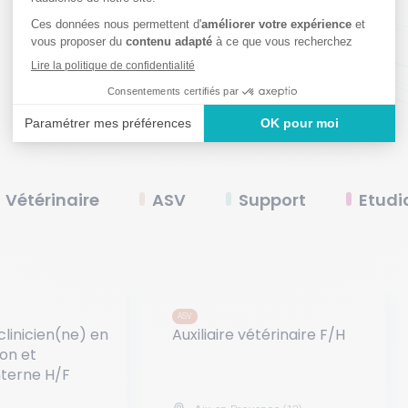
Vétérinaire
ASV
Support
Etudi
ASV
clinicien(ne) en
Auxiliaire vétérinaire F/H
ion et
terne H/F