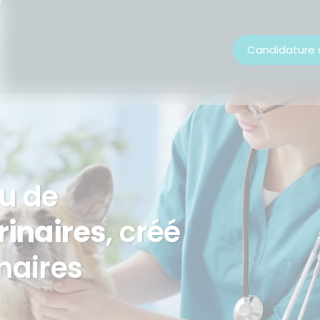
Candidature
u de
rinaires
, créé
naires