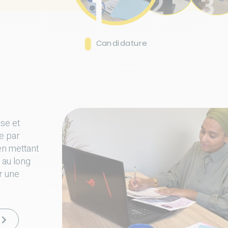
1
2
3
Candidature
use et
e par
en mettant
t au long
r une