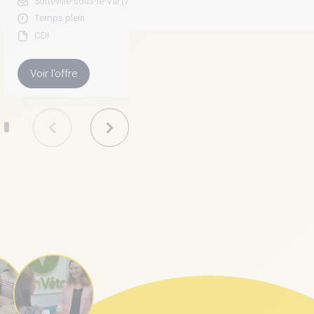
Sotteville-sous-le-Val (76)
Narbonne (11)
Temps plein
Temps plein
CDI
CDI
Voir l'offre
Voir l'offre