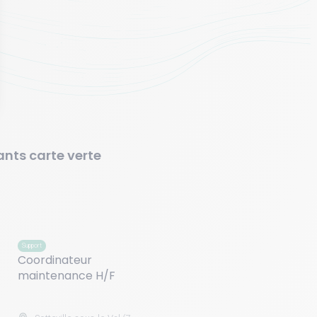
ants carte verte
Support
Vétérinaire
Coordinateur
Chirurgien(ne) vé
maintenance H/F
H/F