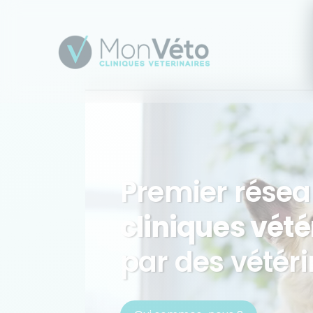
Premier résea
cliniques vété
par des vétéri