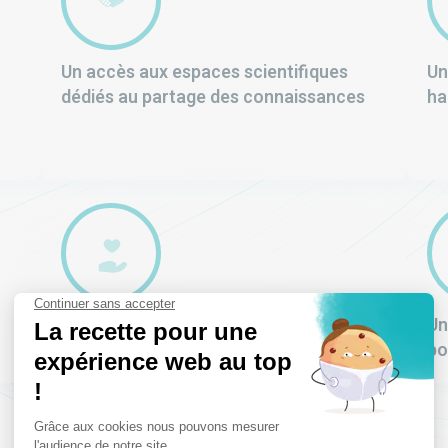
Un accès aux espaces scientifiques
Un
dédiés au partage des connaissances
ha
Des valeurs fortes incarnées au
Un
quotidien par nos managers
po
Découvrir tous les avantages