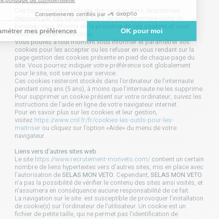
site Internet.
Ces fonctionnalités utilisent des cookies tiers directement
déposés par ces services. Lors de votre première visite, un
bandeau vous informe de la présence de ces cookies et vous
invite à indiquer votre choix.
Vous pouvez à tout moment vous informer et paramétrer vos
cookies pour les accepter ou les refuser en vous rendant sur la
page gestion des cookies présente en pied de chaque page du
site. Vous pourrez indiquer votre préférence soit globalement
pour le site, soit service par service.
Ces cookies resteront stockés dans l’ordinateur de l’internaute
pendant cinq ans (5 ans), à moins que l’internaute ne les supprime.
Pour supprimer un cookie présent sur votre ordinateur, suivez les
instructions de l’aide en ligne de votre navigateur internet.
Pour en savoir plus sur les cookies et leur gestion,
visitez
https://www.cnil.fr/fr/cookies-les-outils-pour-les-
maitriser
ou cliquez sur l’option «Aide» du menu de votre
navigateur.
Liens vers d’autres sites web
Le site
https://www.recrutement-monveto.com/
contient un certain
nombre de liens hypertextes vers d’autres sites, mis en place avec
l’autorisation de
SELAS MON VETO
. Cependant,
SELAS MON VETO
n’a pas la possibilité de vérifier le contenu des sites ainsi visités, et
n’assumera en conséquence aucune responsabilité de ce fait.
La navigation sur le site est susceptible de provoquer l’installation
de cookie(s) sur l’ordinateur de l’utilisateur. Un cookie est un
fichier de petite taille, qui ne permet pas l’identification de