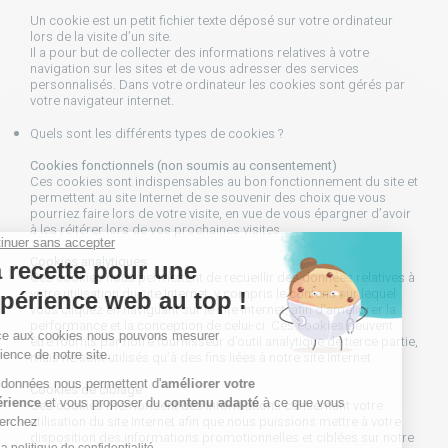
Un cookie est un petit fichier texte déposé sur votre ordinateur
lors de la visite d’un site.
Il a pour but de collecter des informations relatives à votre
navigation sur les sites et de vous adresser des services
personnalisés. Dans votre ordinateur les cookies sont gérés par
votre navigateur internet.
Quels sont les différents types de cookies ?
Cookies fonctionnels (non soumis au consentement)
Ces cookies sont indispensables au bon fonctionnement du site et
permettent au site Internet de se souvenir des choix que vous
pourriez faire lors de votre visite, en vue de vous épargner d’avoir
à les réitérer lors de vos prochaines visites.
Cookies analytiques
Ces cookies nous permettent de recueillir des données relatives à
votre utilisation du site Internet, y compris le contenu sur lequel
vous cliquez en naviguant sur le site Internet, afin d’améliorer la
performance et la conception de celui-ci. Ces cookies peuvent
être fournis par notre fournisseur d’outil analytique de tierce partie,
mais ne sont utilisés qu’à des fins liées à notre site Internet.
Cookies de ciblage
Ces cookies mémorisent des informations concernant votre
utilisation du site Internet afin que nous puissions mettre à votre
disposition des informations promotionnelles et ciblées sur notre