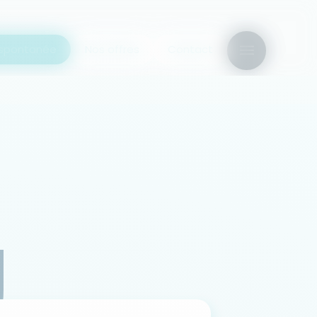
 spontanée
Nos offres
Contact