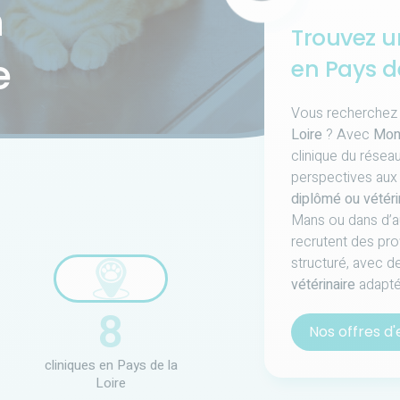
n
Trouvez u
e
en Pays de
Vous recherchez
Loire
? Avec
Mon
clinique du résea
perspectives aux
diplômé ou vétéri
Mans ou dans d’aut
recrutent des pro
structuré, avec 
vétérinaire
adaptée
8
Nos offres d'
cliniques en Pays de la
Loire