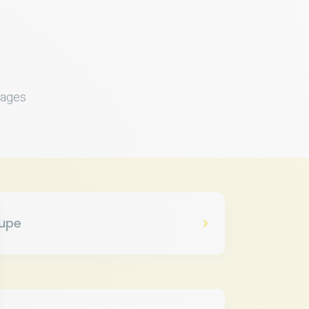
tages
oupe