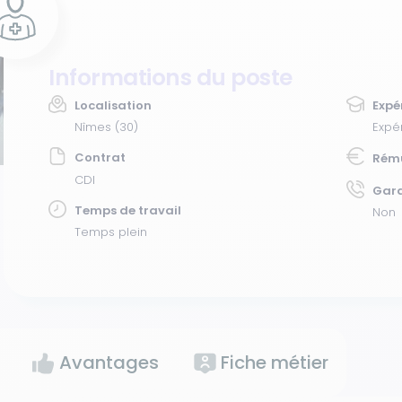
Informations du poste
Localisation
Expé
Nîmes (30)
Expé
Contrat
Rém
CDI
Gar
Temps de travail
Non
Temps plein
Avantages
Fiche métier