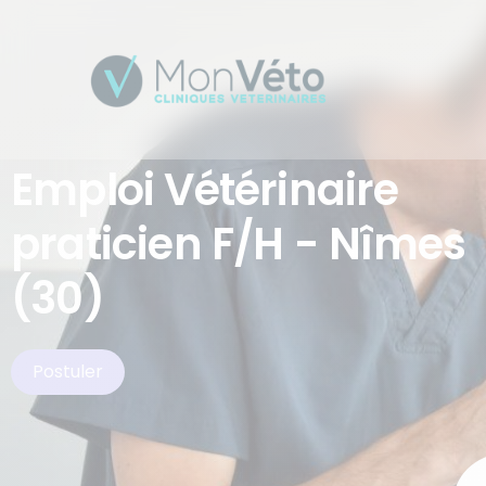
Emploi Vétérinaire
praticien F/H - Nîmes
(30)
Postuler