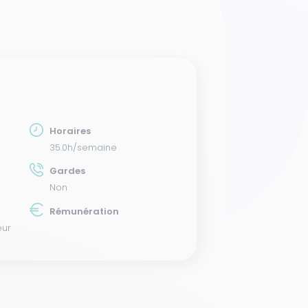
Horaires
35.0h/semaine
Gardes
Non
Rémunération
eur