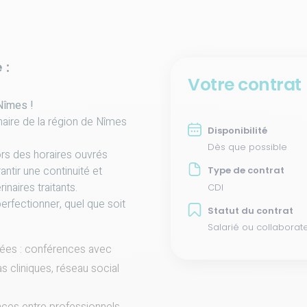
 :
Votre contrat
Nîmes !
naire de la région de Nîmes
Disponibilité
Dès que possible
rs des horaires ouvrés
antir une continuité et
Type de contrat
naires traitants.
CDI
erfectionner, quel que soit
Statut du contrat
Salarié ou collaborat
riées : conférences avec
as cliniques, réseau social