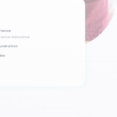
rience
rience bienvenue
unération
des