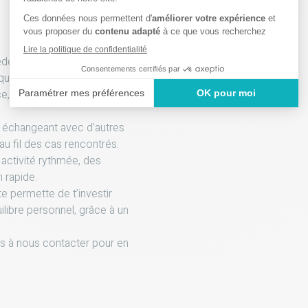
ecine vétérinaire, qui te
 quotidien. Tu apprécies le
e, et tu t’impliques dans le
n échangeant avec d’autres
 au fil des cas rencontrés.
e activité rythmée, des
n rapide.
e permette de t’investir
ilibre personnel, grâce à un
as à nous contacter pour en