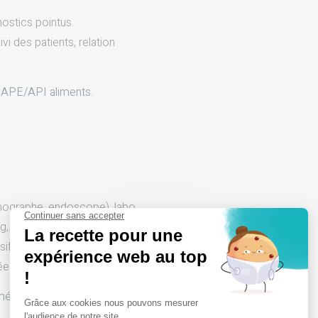
ostics pointus.
vi des patients, relation
 APE/API aliments.
chographe, endoscope), labo
g,…).
ifs.
tée et Monitoring…
amélioration continue des