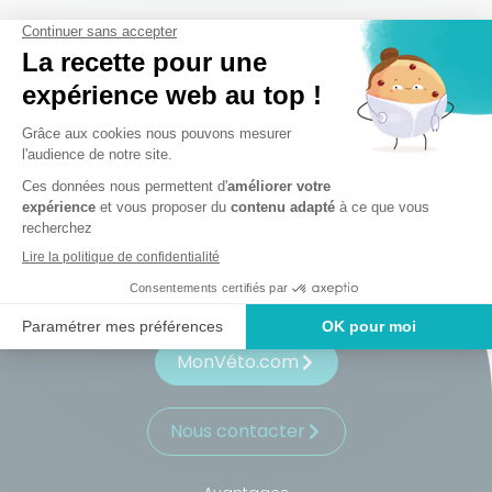
S'inscrire
MonVéto.com
Nous contacter