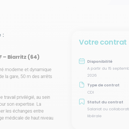
 :
Votre contrat
 – Biarritz (64)
Disponibilité
A partir du 15 septem
éféré moderne et dynamique
2026
de la gare, 50 m des arrêts
Type de contrat
CDI
ravail privilégié, au sein
Statut du contrat
our son expertise. La
Salariat ou collaborat
ser les échanges entre
libérale
arge médicale de haut niveau.