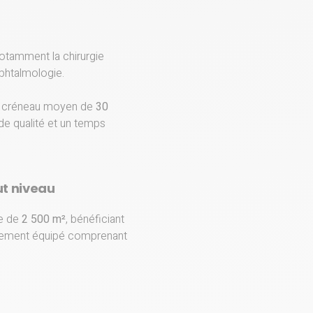
otamment la chirurgie
’ophtalmologie.
un créneau moyen de
30
de qualité et un temps
t niveau
te de
2 500 m²
, bénéficiant
èrement équipé comprenant