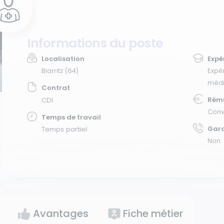
Informations du poste
Localisation
Expé
Biarritz (64)
Expé
médi
Contrat
Rém
CDI
Conv
Temps de travail
Gar
Temps partiel
Non
Avantages
Fiche métier