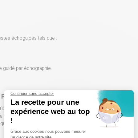
stes échoguidés tels que :
le guidé par échographie.
pluridisciplinaire
00 % canine et féline,
 collaboration entre les
ique quotidienne.