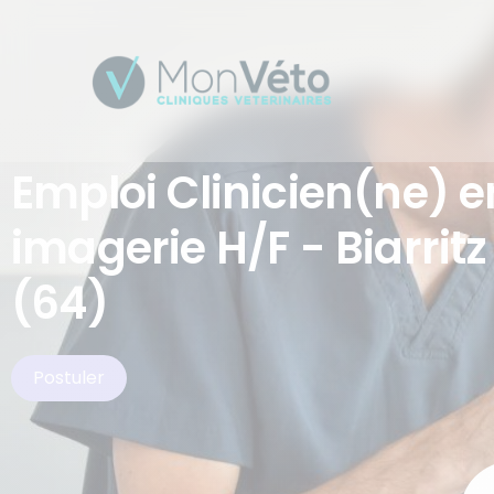
Emploi Clinicien(ne) e
imagerie H/F - Biarritz
(64)
Postuler