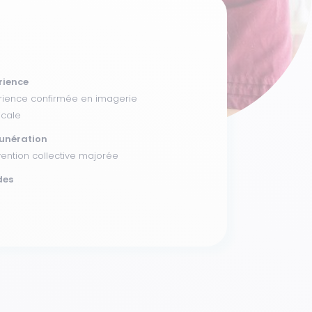
rience
rience confirmée en imagerie
cale
unération
ention collective majorée
des