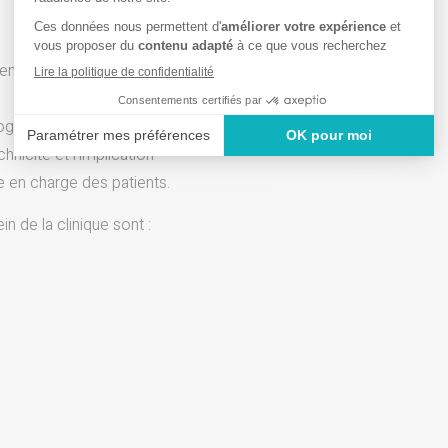
en médecine interne et 2 en
gie, imagerie et chirurgie.
chnicité et l’implication
se en charge des patients.
n de la clinique sont :