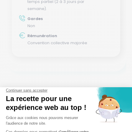
temps partiel (2 à 3 jours par
semaine).
Gardes
Non
Rémunération
Convention collective majorée