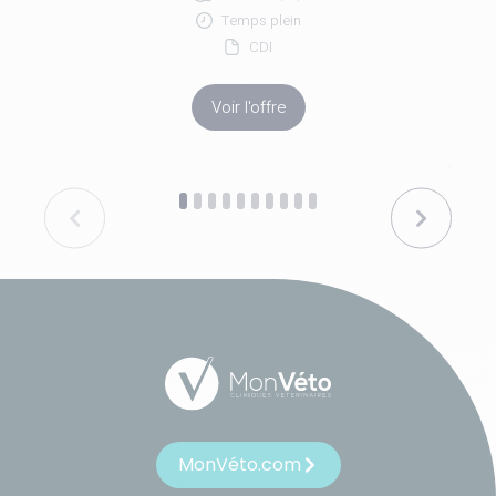
Temps plein
CDI
Voir l'offre
MonVéto.com