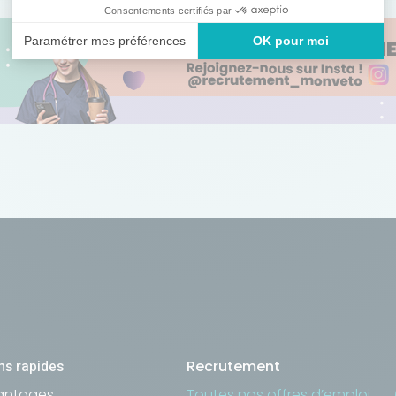
S'inscrire
ns rapides
Recrutement
antages
Toutes nos offres d’emploi