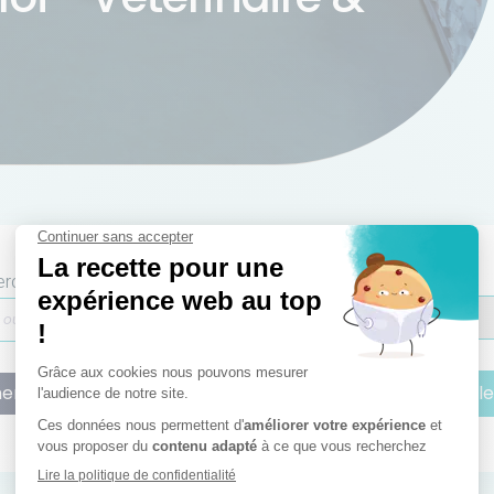
rche par localisation
Rechercher dans un rayon de
ercher
Réinitialiser
S'inscrire à l'a
'inscrire à l'alerte email basée sur votre recherche :