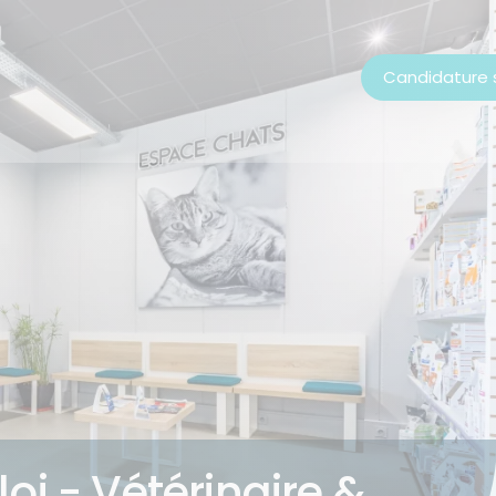
Candidature
oi - Vétérinaire &