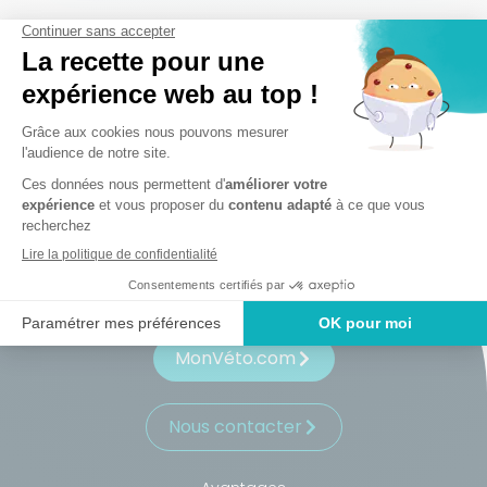
S'inscrire
MonVéto.com
Nous contacter