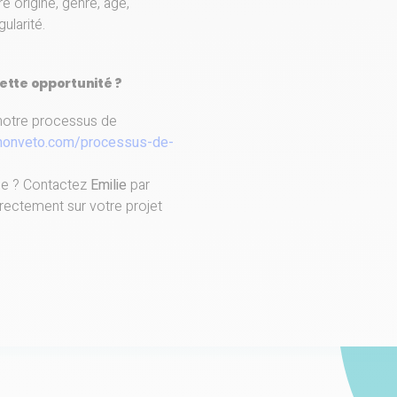
e origine, genre, âge,
gularité.
ette opportunité ?
notre processus de
monveto.com/processus-de-
que ? Contactez
Emilie
par
rectement sur votre projet