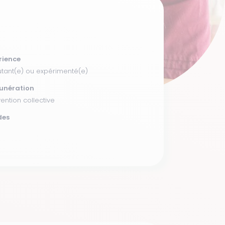
rience
tant(e) ou expérimenté(e)
unération
ention collective
des