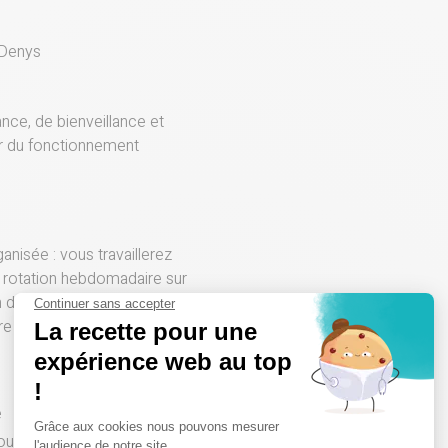
 Denys
ance, de bienveillance et
ur du fonctionnement
nisée : vous travaillerez
e rotation hebdomadaire sur
in de développer
re polyvalence.
e
ous