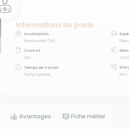
Informations du poste
Localisation
Expé
Rambouillet (78)
Débu
Contrat
Rém
Conv
CDI
Gar
Temps de travail
Non
Temps partiel
Avantages
Fiche métier