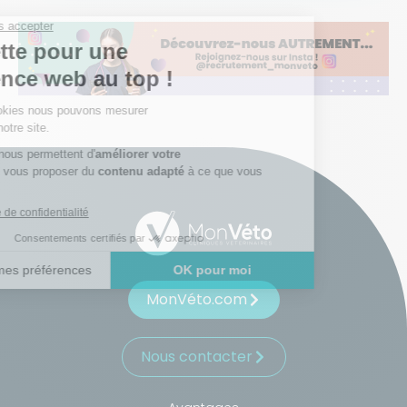
S'inscrire
MonVéto.com
Nous contacter