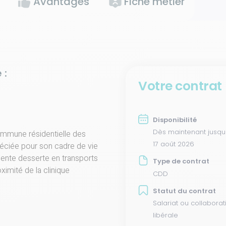
Avantages
Fiche métier
 :
Votre contrat
Disponibilité
Dès maintenant jusqu
ommune résidentielle des
17 août 2026
réciée pour son cadre de vie
llente desserte en transports
Type de contrat
imité de la clinique
CDD
Statut du contrat
Salariat ou collaborat
libérale