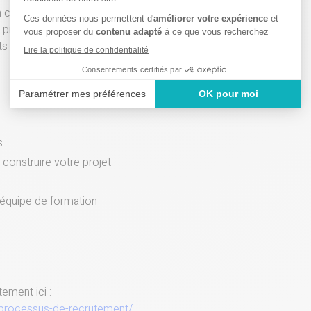
clinique.
s preuve de rigueur et placez
nts au cœur de votre
s
construire votre projet
 équipe de formation
ement ici :
processus-de-recrutement/