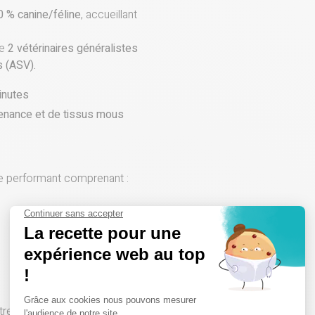
 % canine/féline
, accueillant
de
2 vétérinaires généralistes
s (ASV).
inutes
venance et de tissus mous
ue performant comprenant :
re pratique, et disposez