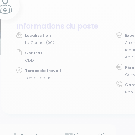
Informations du poste
Localisation
Expé
Le Cannet (06)
Auto
idéa
Contrat
en cl
CDD
Rém
Temps de travail
Conv
Temps partiel
Gar
Non