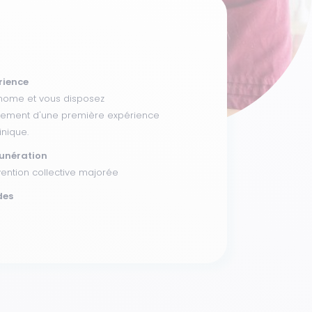
rience
nome et vous disposez
lement d'une première expérience
inique.
unération
ention collective majorée
des