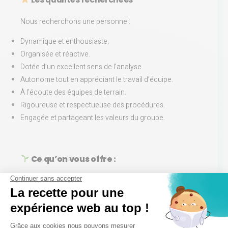
Nous recherchons une personne :
Dynamique et enthousiaste.
Organisée et réactive.
Dotée d’un excellent sens de l’analyse.
Autonome tout en appréciant le travail d’équipe.
À l’écoute des équipes de terrain.
Rigoureuse et respectueuse des procédures.
Engagée et partageant les valeurs du groupe.
Ce qu’on vous offre :
Formations internes & externes
régulières
Un
entretien annuel personnalisé
pour co-construire votre
projet professionnel
Un
accompagnement individuel
par notre équipe de