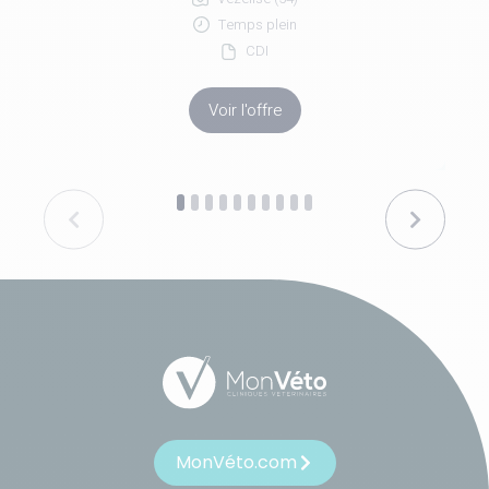
Temps plein
CDI
Voir l'offre
MonVéto.com