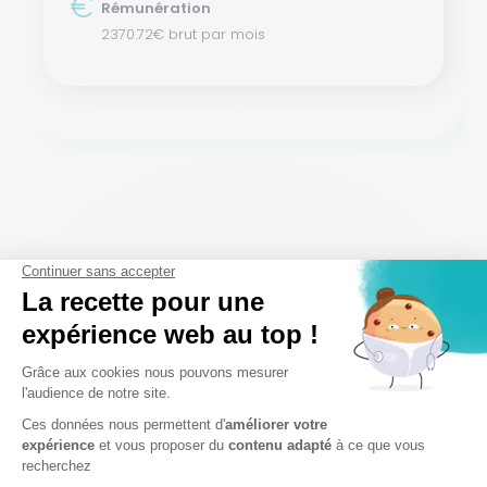
Rémunération
2370.72€ brut par mois
La clinique en images