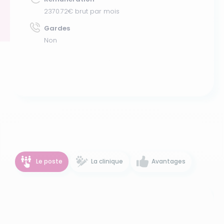
2370.72€ brut par mois
Gardes
Non
Le poste
La clinique
Avantages