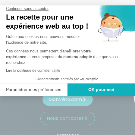
S'inscrire
MonVéto.com
Nous contacter