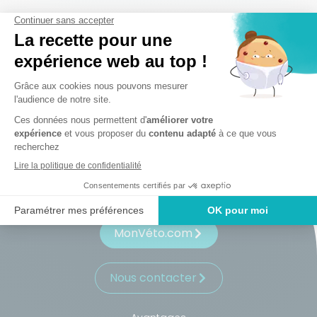
S'inscrire
MonVéto.com
Nous contacter