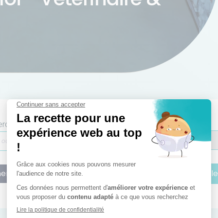
rche par localisation
Rechercher dans un rayon de
ercher
Réinitialiser
S'inscrire à l'a
'inscrire à l'alerte email basée sur votre recherche :