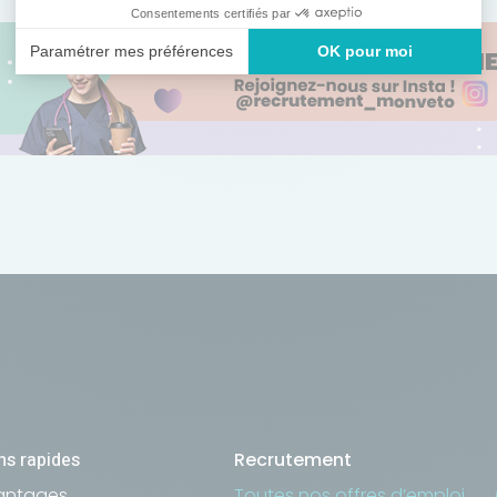
S'inscrire
ns rapides
Recrutement
antages
Toutes nos offres d’emploi