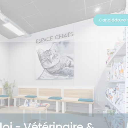
Candidature
oi - Vétérinaire &